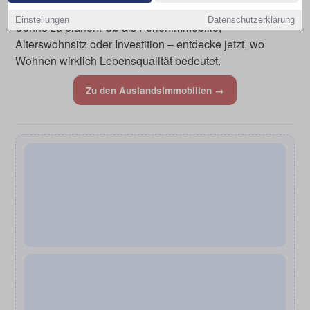
Inspiration zu sammeln oder den ersten Schritt Richtung
Einstellungen
Datenschutzerklärung
Sonne zu planen. Ob als Ferienimmobilie,
Alterswohnsitz oder Investition – entdecke jetzt, wo
Wohnen wirklich Lebensqualität bedeutet.
Zu den Auslandsimmobilien →