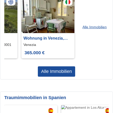
Alle Immobilien
Wohnung in Venezia,
riani
Veneto, 99 m²
i 00001
Venezia
365.000 €
Alle Immobilien
Traumimmobilien in Spanien