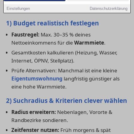
wirklich
günstige Wohnung
zu finden – ohne
Qualitätseinbußen.
Einstellungen
Datenschutzerklärung
1) Budget realistisch festlegen
Faustregel:
Max. 30–35 % deines
Nettoeinkommens für die
Warmmiete
.
Gesamtkosten kalkulieren (Heizung, Wasser,
Internet, ÖPNV, Stellplatz).
Prüfe Alternativen: Manchmal ist eine kleine
Eigentumswohnung
langfristig günstiger als
eine hohe Warmmiete.
2) Suchradius & Kriterien clever wählen
Radius erweitern:
Nebenlagen, Vororte &
Randbezirke sondieren.
Zeitfenster nutzen:
Früh morgens & spät