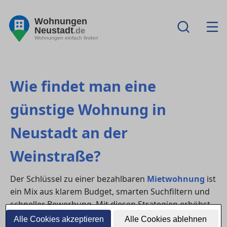
Wohnungen
Neustadt
.de
Wohnungen einfach finden
Wie findet man eine
günstige Wohnung in
Neustadt an der
Weinstraße?
Der Schlüssel zu einer bezahlbaren
Mietwohnung
ist
ein Mix aus klarem Budget, smarten Suchfiltern und
schneller Bewerbung. Mit diesen Strategien erhöhst
du die Chance, in in Neustadt an der Weinstraße eine
Alle Cookies akzeptieren
Alle Cookies ablehnen