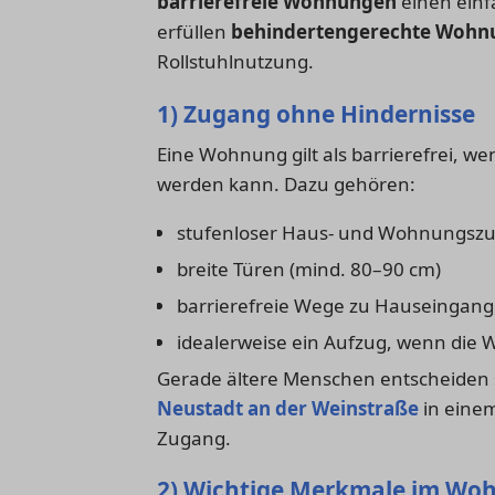
barrierefreie Wohnungen
einen einf
erfüllen
behindertengerechte Wohn
Rollstuhlnutzung.
1) Zugang ohne Hindernisse
Eine Wohnung gilt als barrierefrei, w
werden kann. Dazu gehören:
stufenloser Haus- und Wohnungsz
breite Türen (mind. 80–90 cm)
barrierefreie Wege zu Hauseingang,
idealerweise ein Aufzug, wenn die 
Gerade ältere Menschen entscheiden s
Neustadt an der Weinstraße
in eine
Zugang.
2) Wichtige Merkmale im Wo