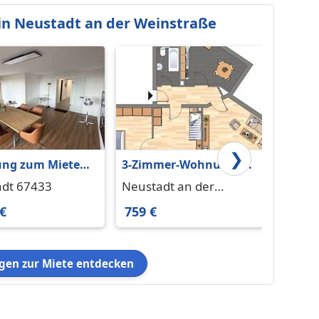
n Neustadt an der Weinstraße
❯
ng zum Mieten
3-Zimmer-Wohnung in
Gehob
stadt 1.165 € 98
Neustadt an der
Altba
dt 67433
Neustadt an der
Neust
Weinstraße
große
Weinstraße 67433
 €
759 €
1.250
150qm
oder 
Nutzu
en zur Miete entdecken