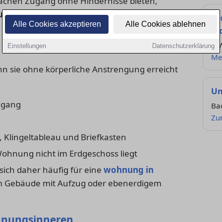
achen Zugang ohne Hindernisse bieten,
ungen
zusätzliche Anforderungen – etwa für
Fö
Alle Cookies akzeptieren
Alle Cookies ablehnen
W
Kf
Einstellungen
Datenschutzerklärung
Me
enn sie ohne körperliche Anstrengung erreicht
Um
ugang
Ba
Zu
 Klingeltableau und Briefkasten
Wohnung nicht im Erdgeschoss liegt
ich daher häufig für eine
wohnung in
m Gebäude mit Aufzug oder ebenerdigem
hnungsinneren