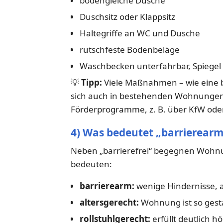
bodengleiche Dusche
Duschsitz oder Klappsitz
Haltegriffe an WC und Dusche
rutschfeste Bodenbeläge
Waschbecken unterfahrbar, Spiegel 
💡
Tipp:
Viele Maßnahmen – wie eine b
sich auch in bestehenden Wohnungen
Förderprogramme, z. B. über KfW ode
4) Was bedeutet „barrierearm
Neben „barrierefrei“ begegnen Wohnu
bedeuten:
barrierearm:
wenige Hindernisse, ab
altersgerecht:
Wohnung ist so gesta
rollstuhlgerecht:
erfüllt deutlich 