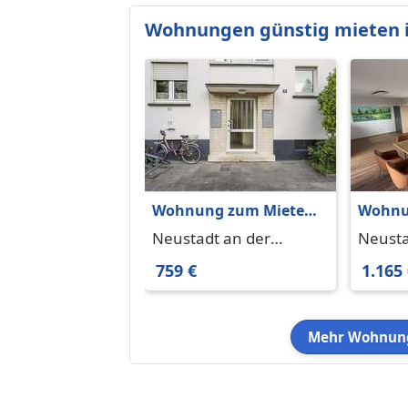
Wohnungen günstig mieten i
Wohnung zum Mieten
Wohnu
in Neustadt an der
in Neu
Neustadt an der
Neusta
Weinstraße 759 € 64.53
m²
Weinstraße 67433
759 €
1.165
m²
Mehr Wohnung