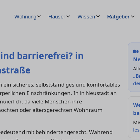
Wohnung
Häuser
Wissen
Ratgeber
🏡
d barrierefrei? in
Ne
nstraße
All
„B
de
ein sicheres, selbstständiges und komfortables
rperlichen Einschränkungen. In in Neustadt an
nuierlich, da viele Menschen ihre
We
 möchten oder altersgerechten Wohnraum
ba
Me
le
ichbedeutend mit behindertengerecht. Während