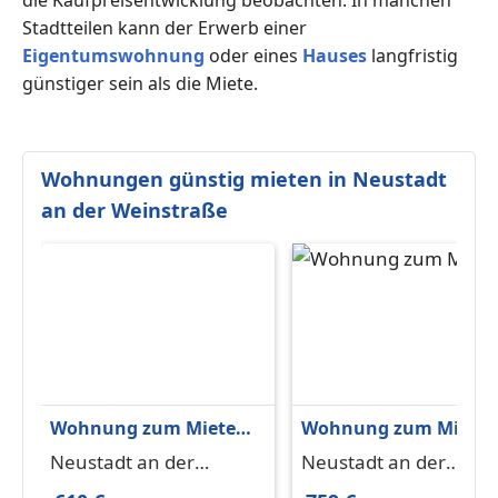
Stadtteilen kann der Erwerb einer
Eigentumswohnung
oder eines
Hauses
langfristig
günstiger sein als die Miete.
Wohnungen günstig mieten in Neustadt
an der Weinstraße
Wohnung zum Mieten
Wohnung zum Miete
in Neustadt an der
in Neustadt an der
Neustadt an der
Neustadt an der
Weinstraße 610 € 55.4
Weinstraße 759 € 64.5
Weinstraße 67269
Weinstraße 67433