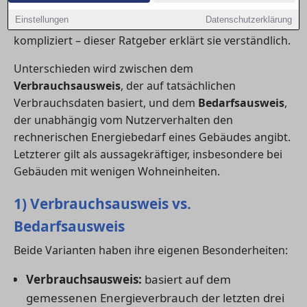
größeren Sanierungen verpflichtend vorgelegt
Einstellungen
Datenschutzerklärung
werden. Viele Kennzahlen wirken auf den ersten Blick
kompliziert – dieser Ratgeber erklärt sie verständlich.
Unterschieden wird zwischen dem
Verbrauchsausweis
, der auf tatsächlichen
Verbrauchsdaten basiert, und dem
Bedarfsausweis
,
der unabhängig vom Nutzerverhalten den
rechnerischen Energiebedarf eines Gebäudes angibt.
Letzterer gilt als aussagekräftiger, insbesondere bei
Gebäuden mit wenigen Wohneinheiten.
1) Verbrauchsausweis vs.
Bedarfsausweis
Beide Varianten haben ihre eigenen Besonderheiten:
Verbrauchsausweis:
basiert auf dem
gemessenen Energieverbrauch der letzten drei