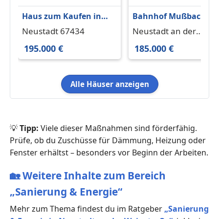
Haus zum Kaufen in
Bahnhof Mußbach be
Neustadt 195.000 € 85
Neustadt Weinstraße
Neustadt 67434
Neustadt an der
m²
Weinstraße 67435
195.000 €
185.000 €
Alle Häuser anzeigen
💡
Tipp:
Viele dieser Maßnahmen sind förderfähig.
Prüfe, ob du Zuschüsse für Dämmung, Heizung oder
Fenster erhältst – besonders vor Beginn der Arbeiten.
🏡
Weitere Inhalte zum Bereich
„Sanierung & Energie“
Mehr zum Thema findest du im Ratgeber
„Sanierung